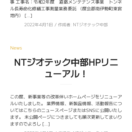
事 工事名：令和2年度 道路メンテナンス事業 トンネ
ル長寿命化修繕工事測量業務委託 （度会郡南伊勢町東宮
地内） […]
/
2022年4月1日
作成者:
NTジオテック中部
News
NTジオテック中部HPリニ
ューアル！
この度、新事業等の改革伴いホームページをリニューア
ルいたしました。 業界情報、新製品情報、活動報告につ
いてはこちらのニュースページまたはSNSに公開いたし
ます。 未公開ページにつきましても順次更新してまいり
ますのでよろし […]