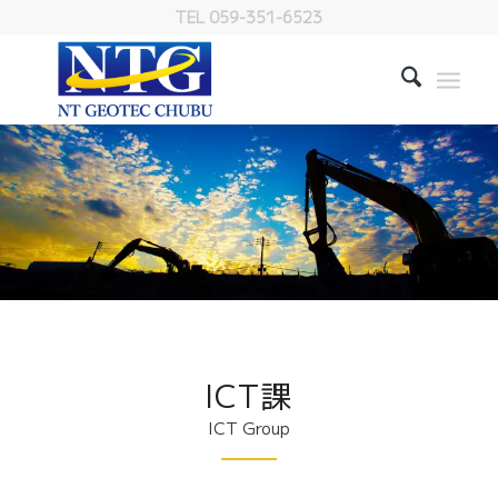
TEL 059-351-6523
ICT課
ICT Group