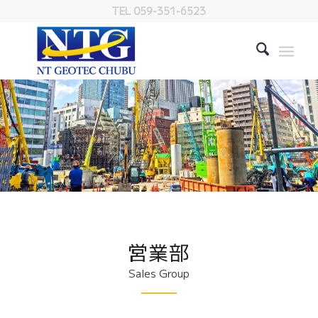
TEL 059-351-6523
営業部
Sales Group